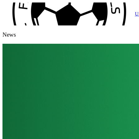
U
News
Entente Feulen-Grevels-Heiderscheid
Entente Feulen-Grevels-Heiderscheid