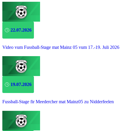
22.07.2026
Video vum Fussball-Stage mat Mainz 05 vum 17.-19. Juli 2026
19.07.2026
Fussball-Stage fir Meedercher mat Mainz05 zu Nidderfeelen