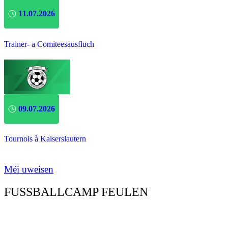
11.07.2026
Trainer- a Comiteesausfluch
09.07.2026
Tournois à Kaiserslautern
Méi uweisen
FUSSBALLCAMP FEULEN